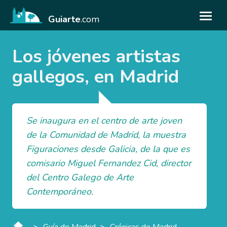
Guiarte
.com
Los jóvenes artistas
gallegos, en Madrid
Se inaugura en el centro de arte joven
de la Comunidad de Madrid, la muestra
Figuraciones desde Galicia, de la que es
comisario Miguel Fernandez Cid, director
del Centro Galego de Arte
Contemporáneo.
>
>
Guía de Madrid
Crónicas de Madrid