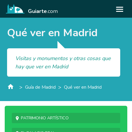
Guiarte
.com
Qué ver en Madrid
Visitas y monumentos y otras cosas que
hay que ver en Madrid
>
>
Guía de Madrid
Qué ver en Madrid
Patrimonio artístico