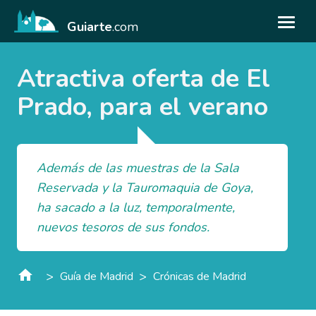
Guiarte
.com
Atractiva oferta de El
Prado, para el verano
Además de las muestras de la Sala
Reservada y la Tauromaquia de Goya,
ha sacado a la luz, temporalmente,
nuevos tesoros de sus fondos.
>
>
Guía de Madrid
Crónicas de Madrid