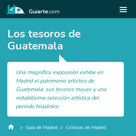
Guiarte
.com
Los tesoros de
Guatemala
Una magnífica exposición exhibe en
Madrid el patrimonio artístico de
Guatemala: sus tesoros mayas y una
notabilísima selección artística del
periodo hispánico.
>
>
Guía de Madrid
Crónicas de Madrid