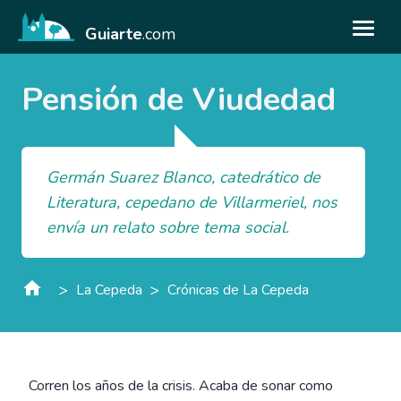
Guiarte
.com
Pensión de Viudedad
Germán Suarez Blanco, catedrático de
Literatura, cepedano de Villarmeriel, nos
envía un relato sobre tema social.
>
>
La Cepeda
Crónicas de La Cepeda
Corren los años de la crisis. Acaba de sonar como