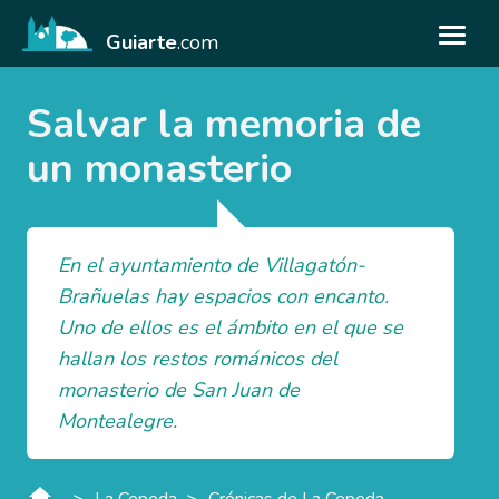
Guiarte
.com
Salvar la memoria de
un monasterio
En el ayuntamiento de Villagatón-
Brañuelas hay espacios con encanto.
Uno de ellos es el ámbito en el que se
hallan los restos románicos del
monasterio de San Juan de
Montealegre.
>
>
La Cepeda
Crónicas de La Cepeda