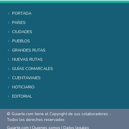
Portada
Países
Ciudades
Pueblos
Grandes rutas
Nuevas rutas
Guías comarcales
Cuentaviajes
Noticiario
Editorial
© Guiarte.com tiene el Copyright de sus colaboradores -
Todos los derechos reservados
Guiarte.com
|
Quienes somos
|
Datos legales