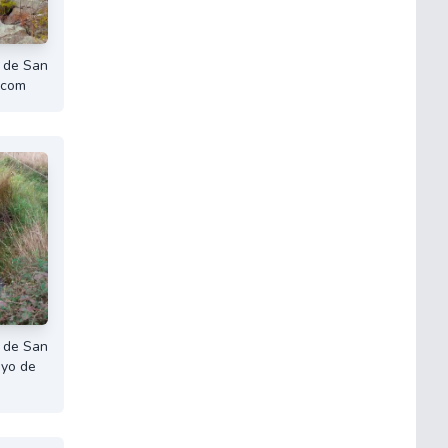
 de San
.com
 de San
oyo de