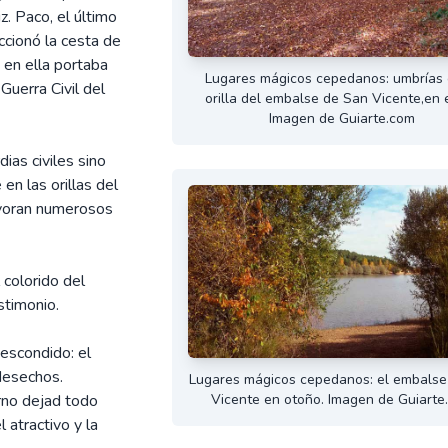
z. Paco, el último
ccionó la cesta de
 en ella portaba
Lugares mágicos cepedanos: umbrías 
Guerra Civil del
orilla del embalse de San Vicente,en e
Imagen de Guiarte.com
ias civiles sino
en las orillas del
evoran numerosos
 colorido del
stimonio.
 escondido: el
desechos.
Lugares mágicos cepedanos: el embalse
Vicente en otoño. Imagen de Guiarte
rno dejad todo
 atractivo y la