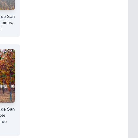
 de San
 pinos,
m
 de San
ble
n de