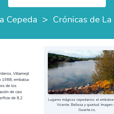
>
a Cepeda
Crónicas de L
deros, Villamejil
 en 1988, embalsa
ies de los
ción de casi
rficie de 8,2
Lugares mágicos cepedanos: el embalse
Vicente. Belleza y quietud. Imagen
Guiarte.co,