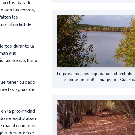
alvo los días de
io son las corzos,
faltan las
una infinidad de
iertos durante la
eman sus
 silencioso, lleno
Lugares mágicos cepedanos: el embalse
Vicente en otoño. Imagen de Guiarte
que tener cuidado
trae las aguas de
 en la proximidad
ndo se explotaban
que manaba un buen
gó a desaparecer.