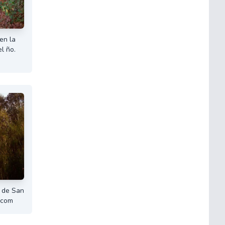
en la
l ño.
 de San
.com