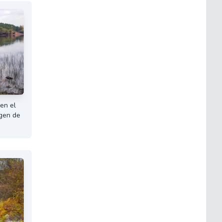
en el
gen de