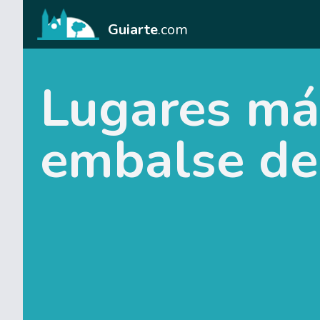
Guiarte
.com
Lugares má
embalse de