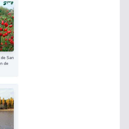
 de San
en de