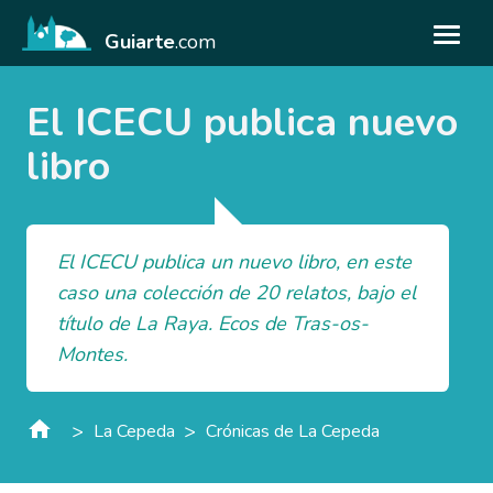
Guiarte
.com
El ICECU publica nuevo
libro
El ICECU publica un nuevo libro, en este
caso una colección de 20 relatos, bajo el
título de La Raya. Ecos de Tras-os-
Montes.
>
>
La Cepeda
Crónicas de La Cepeda