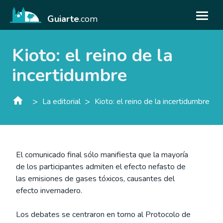
Guiarte
.com
Kioto: el reino de la
incertidumbre
>
>
La editorial
Kioto: el reino de la incertidumbre
El comunicado final sólo manifiesta que la mayoría
de los participantes admiten el efecto nefasto de
las emisiones de gases tóxicos, causantes del
efecto invernadero.
Los debates se centraron en torno al Protocolo de