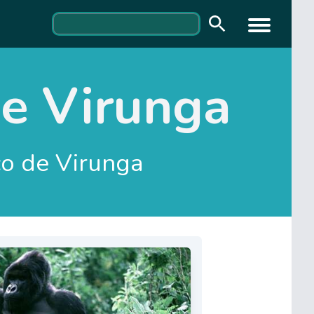
de Virunga
co de Virunga