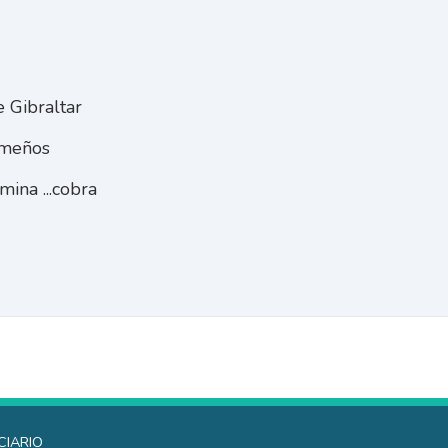
 Gibraltar
emeños
ina ...cobra
ciario