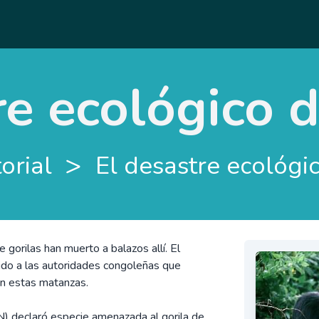
re ecológico 
>
orial
El desastre ecológi
gorilas han muerto a balazos allí. El
dido a las autoridades congoleñas que
n estas matanzas.
N) declaró especie amenazada al gorila de