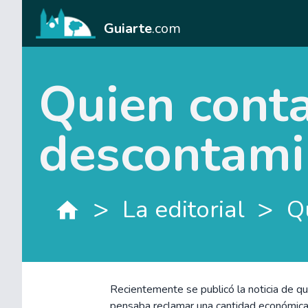
Guiarte
.com
Quien conta
descontamin
>
>
La editorial
Q
Recientemente se publicó la noticia de q
pensaba reclamar una cantidad económica p