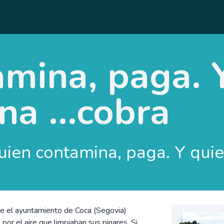
mina, paga. 
a ...cobra
uien contamina, paga. Y quie
ue el ayuntamiento de Coca (Segovia)
or el aire que limpiaban sus pinares. Si