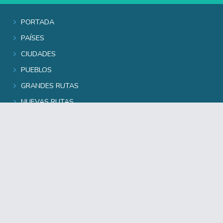
Portada
Países
Ciudades
Pueblos
Grandes rutas
Nuevas rutas
Guías comarcales
Cuentaviajes
Noticiario
Editorial
© Guiarte.com tiene el Copyright de sus colaboradores -
Todos los derechos reservados
Guiarte.com
|
Quienes somos
|
Datos legales