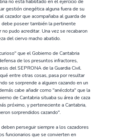
ria no está habilitado en el ejercicio de
ar gestión cinegética alguna fuera de su
 al cazador que acompañaba al guarda de
se debe poseer también la pertinente
r no pudo acreditar. Una vez se recabaron
eza del ciervo macho abatido.
curioso" que el Gobierno de Cantabria
defensa de los presuntos infractores,
tesis del SEPRONA de la Guardia Civil.
, qué entre otras cosas, pasa por resultar
ando se sorprende a alguien cazando en un
 Además cabe añadir como "anécdota" que la
ierno de Cantabria situaba su área de caza
más próximo, y perteneciente a Cantabria,
fueron sorprendidos cazando".
 deben perseguir siempre a los cazadores
los funcionarios que se convierten en