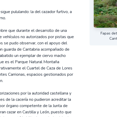
igue pululando: la del cazador furtivo, a
rno.
mbre que durante el desarrollo de una
Fapas dete
 de vehículos no autorizados por pistas que
Cant
os se pudo observar, con el apoyo del
 un guarda de Cantabria acompañado de
 abatido un ejemplar de ciervo macho
 que es el Parque Natural Montaña
trativamente el Cuartel de Caza de Lores
tes Carrionas, espacios gestionados por
n.
rizaciones por la autoridad castellana y
es de la cacería no pudieron acreditar la
 por órgano competente de la Junta de
ran cazar en Castilla y León, puesto que