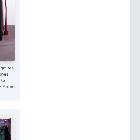
agmitas
iones
rte
de Anton