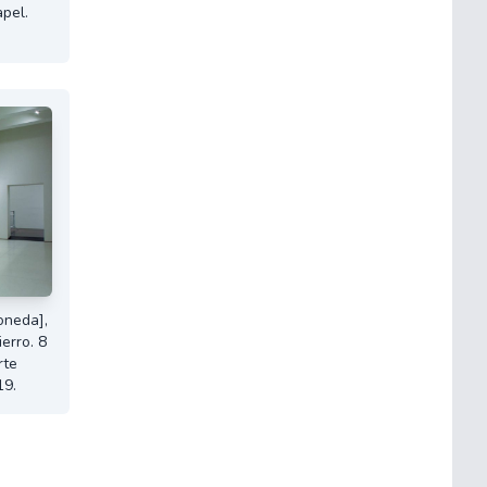
apel.
oneda],
erro. 8
rte
19.