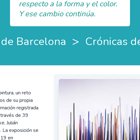
respecto a la forma y el color.
Y ese cambio continúa.
>
 de Barcelona
Crónicas d
intura, un reto
os de su propia
rmación registrada
a través de 39
e, Julián
. La exposición se
019 en