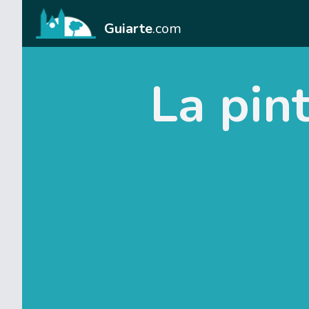
Guiarte
.com
La pint