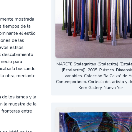
laramente mostrada
os tiempos de la
ominante el estilo
iones de las
vos estilos,
El descubrimiento
 medio para
MAREPE Stalagmites (Stalactite) [Estal
 acabaría buscando
(Estalactita)], 2005. Plástico. Dimens
 la obra, mediante
variables. Colección "la Caixa" de A
Contemporáneo. Cortesía del artista y 
Kern Gallery, Nueva Yor
a de los ismos y la
n la muestra de la
s fronteras entre