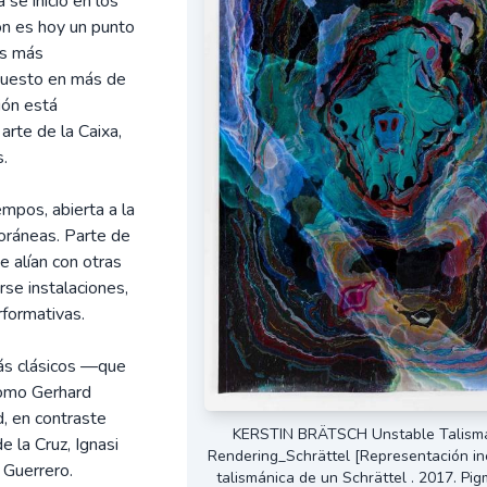
se inició en los
ón es hoy un punto
tas más
xpuesto en más de
ión está
arte de la Caixa,
s.
mpos, abierta a la
poráneas. Parte de
e alían con otras
rse instalaciones,
rformativas.
más clásicos —que
como Gerhard
, en contraste
KERSTIN BRÄTSCH Unstable Talism
 la Cruz, Ignasi
Rendering_Schrättel [Representación in
 Guerrero.
talismánica de un Schrättel . 2017. Pig