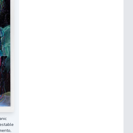
anic
estable
mento,