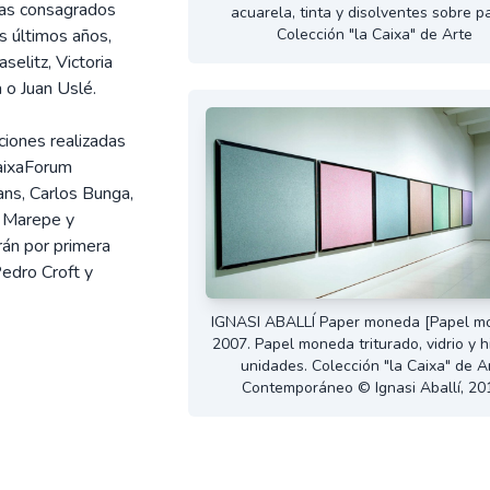
tas consagrados
acuarela, tinta y disolventes sobre p
Colección "la Caixa" de Arte
os últimos años,
selitz, Victoria
 o Juan Uslé.
ciones realizadas
CaixaForum
ans, Carlos Bunga,
, Marepe y
rán por primera
Pedro Croft y
IGNASI ABALLÍ Paper moneda [Papel m
2007. Papel moneda triturado, vidrio y hi
unidades. Colección "la Caixa" de A
Contemporáneo © Ignasi Aballí, 20