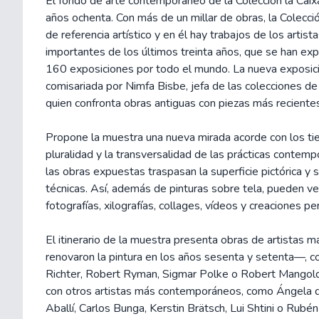
El fondo de arte contemporáneo de la Colección la Caixa 
años ochenta. Con más de un millar de obras, la Colecci
de referencia artístico y en él hay trabajos de los artis
importantes de los últimos treinta años, que se han e
160 exposiciones por todo el mundo. La nueva exposic
comisariada por Nimfa Bisbe, jefa de las colecciones de 
quien confronta obras antiguas con piezas más reciente
Propone la muestra una nueva mirada acorde con los tie
pluralidad y la transversalidad de las prácticas contem
las obras expuestas traspasan la superficie pictórica y s
técnicas. Así, además de pinturas sobre tela, pueden ve
fotografías, xilografías, collages, vídeos y creaciones pe
El itinerario de la muestra presenta obras de artistas 
renovaron la pintura en los años sesenta y setenta—, 
Richter, Robert Ryman, Sigmar Polke o Robert Mangold
con otros artistas más contemporáneos, como Ángela de
Aballí, Carlos Bunga, Kerstin Brätsch, Lui Shtini o Rubén