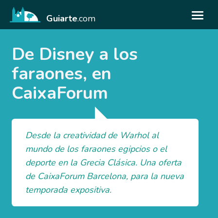
Guiarte
.com
De Disney a los
faraones, en
CaixaForum
Desde la creatividad de Warhol al
mundo de los faraones egipcios o el
deporte en la Grecia Clásica. Una oferta
de CaixaForum Barcelona, para la nueva
temporada expositiva.