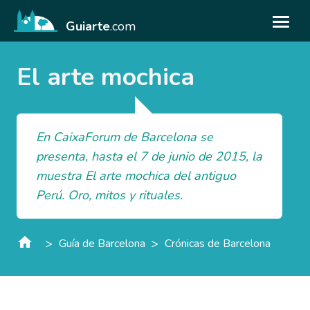
Guiarte
.com
El arte mochica
En CaixaForum de Barcelona se
presenta, hasta el 7 de junio de 2015, la
muestra El arte mochica del antiguo
Perú. Oro, mitos y rituales.
>
>
Guía de Barcelona
Crónicas de Barcelona