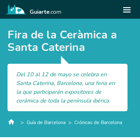
Guiarte
.com
Fira de la Ceràmica a
Santa Caterina
Del 10 al 12 de mayo se celebra en
Santa Caterina, Barcelona, una feria en
la que participarán expositores de
cerámica de toda la península ibérica.
>
>
Guía de Barcelona
Crónicas de Barcelona