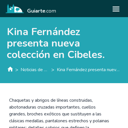
Guiarte
.com
Kina Fernández
presenta nueva
colección en Cibeles.
>
>
Noticias de guiarte.con
Kina Fernández presenta nueva colección en Cibeles.
Chaquetas y abrigos de líneas construidas,
abotonaduras cruzadas importantes, cuellos
grandes, broches exóticos que sustituyen a las
clásicas medallas, pantalones estrechos y polainas
militares; detalles sobrios que definen la