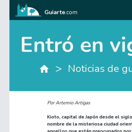
Guiarte
.com
Entró en vi
>
Noticias de g
Por Artemio Artigas
Kioto, capital de Japón desde el siglo 
nombre de la misteriosa ciudad orient
aquellos que están preocupados por 