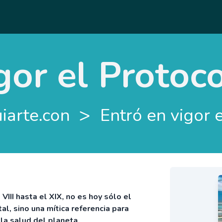
gor el Protoc
>
uiarte.con
Entró en vigor 
VIII hasta el XIX, no es hoy sólo el
al, sino una mítica referencia para
la salud del planeta.