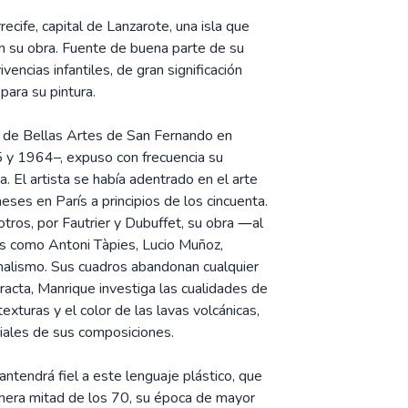
cife, capital de Lanzarote, una isla que
en su obra. Fuente de buena parte de su
ivencias infantiles, de gran significación
para su pintura.
ia de Bellas Artes de San Fernando en
5 y 1964–, expuso con frecuencia su
. El artista se había adentrado en el arte
eses en París a principios de los cincuenta.
 otros, por Fautrier y Dubuffet, su obra ―al
es como Antoni Tàpies, Lucio Muñoz,
rmalismo. Sus cuadros abandonan cualquier
tracta, Manrique investiga las cualidades de
texturas y el color de las lavas volcánicas,
ciales de sus composiciones.
antendrá fiel a este lenguaje plástico, que
imera mitad de los 70, su época de mayor