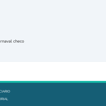
arnaval checo
ciario
orial