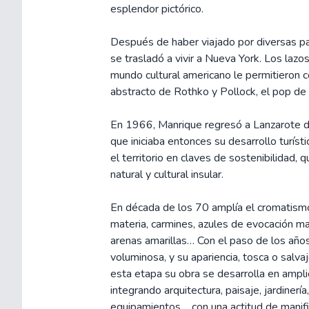
esplendor pictórico.
Después de haber viajado por diversas p
se trasladó a vivir a Nueva York. Los laz
mundo cultural americano le permitieron 
abstracto de Rothko y Pollock, el pop de 
En 1966, Manrique regresó a Lanzarote don
que iniciaba entonces su desarrollo turís
el territorio en claves de sostenibilidad,
natural y cultural insular.
En década de los 70 amplía el cromatismo 
materia, carmines, azules de evocación mar
arenas amarillas… Con el paso de los años
voluminosa, y su apariencia, tosca o salva
esta etapa su obra se desarrolla en ampli
integrando arquitectura, paisaje, jardinería,
equipamientos..., con una actitud de manif