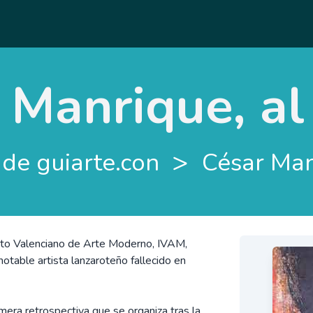
 Manrique, a
>
 de guiarte.con
César Man
ituto Valenciano de Arte Moderno, IVAM,
notable artista lanzaroteño fallecido en
mera retrospectiva que se organiza tras la