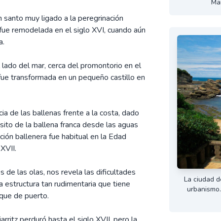
Mar
n santo muy ligado a la peregrinación
 y fue remodelada en el siglo XVI, cuando aún
a.
 lado del mar, cerca del promontorio en el
fue transformada en un pequeño castillo en
ia de las ballenas frente a la costa, dado
sito de la ballena franca desde las aguas
ación ballenera fue habitual en la Edad
XVII.
s de las olas, nos revela las dificultades
La ciudad d
a estructura tan rudimentaria que tiene
urbanismo.
que de puerto.
rritz perduró hasta el siglo XVII, pero la