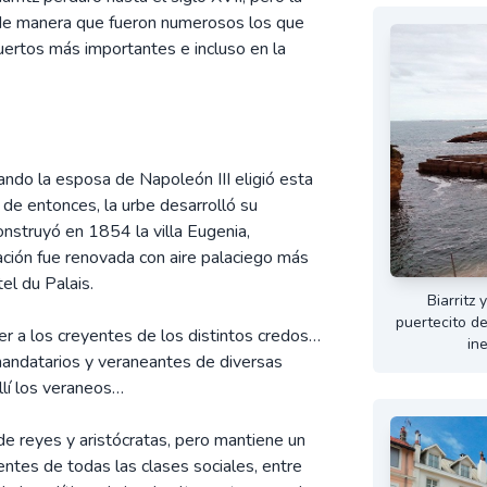
, de manera que fueron numerosos los que
puertos más importantes e incluso en la
ndo la esposa de Napoleón III eligió esta
 de entonces, la urbe desarrolló su
construyó en 1854 la villa Eugenia,
cación fue renovada con aire palaciego más
el du Palais.
Biarritz
puertecito d
nder a los creyentes de los distintos credos…
in
 mandatarios y veraneantes de diversas
allí los veraneos…
e reyes y aristócratas, pero mantiene un
entes de todas las clases sociales, entre