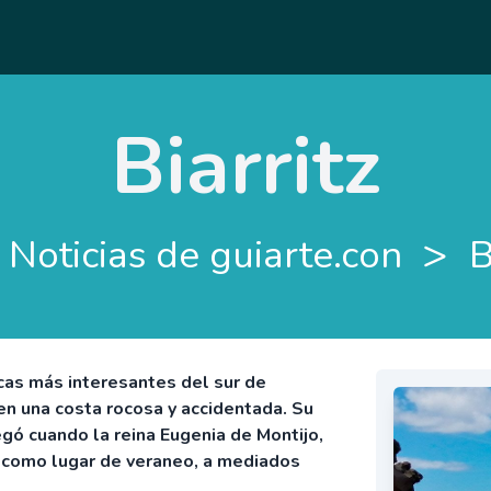
Biarritz
>
Noticias de guiarte.con
B
ticas más interesantes del sur de
en una costa rocosa y accidentada. Su
gó cuando la reina Eugenia de Montijo,
la como lugar de veraneo, a mediados