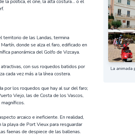
la política, el cine, la alta costura… o el
f.
l territorio de las Landas, termina
 Martín, donde se alza el faro, edificado en
fica panorámica del Golfo de Vizcaya.
s atractivas, con sus roquedos batidos por
La animada p
a cada vez más a la línea costera.
a por los roquedos que hay al sur del faro;
Puerto Viejo, las de Costa de los Vascos,
 magníficos.
specto arcaico e ineficiente. En realidad,
n la playa de Port Vieux para resguardar
 las faenas de despiece de las ballenas.