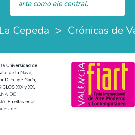
arte como eje central.
>
La Cepeda
Crónicas de V
la Universidad de
alle de la Nave)
 D. Felipe Garín,
IGLOS XIX y XX,
ANA DE
 En ellas está
unes, de:
)