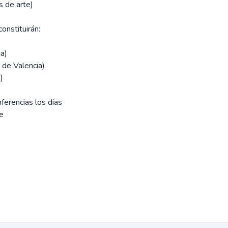
s de arte)
onstituirán:
ia)
 de Valencia)
)
ferencias los días
te