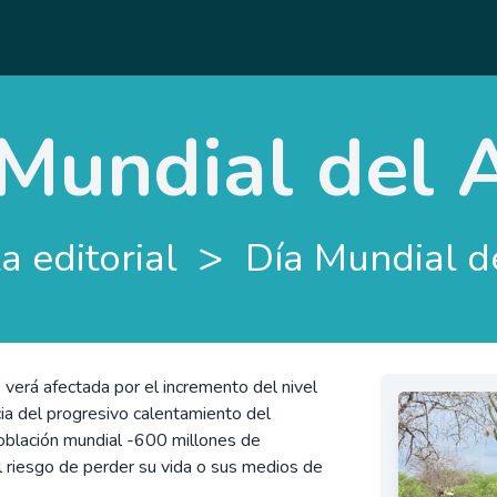
 Mundial del 
>
a editorial
Día Mundial d
verá afectada por el incremento del nivel
a del progresivo calentamiento del
oblación mundial -600 millones de
l riesgo de perder su vida o sus medios de