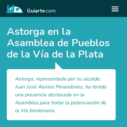
Guiarte
.com
Astorga en la
Asamblea de Pueblos
de la Vía de la Plata
Astorga, representada por su alcalde,
Juan José Alonso Perandones, ha tenido
una presencia destacada en la
Asamblea para tratar la potenciación de
la Vía bimilenaria.