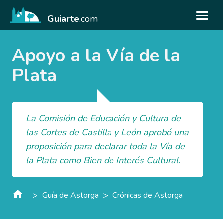
Guiarte
.com
Apoyo a la Vía de la
Plata
La Comisión de Educación y Cultura de
las Cortes de Castilla y León aprobó una
proposición para declarar toda la Vía de
la Plata como Bien de Interés Cultural.
>
>
Guía de Astorga
Crónicas de Astorga