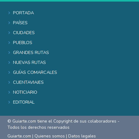
Portada
Países
Ciudades
Pueblos
Grandes rutas
Nuevas rutas
Guías comarcales
Cuentaviajes
Noticiario
Editorial
© Guiarte.com tiene el Copyright de sus colaboradores -
Todos los derechos reservados
Guiarte.com
|
Quienes somos
|
Datos legales