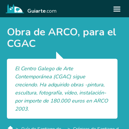
Guiarte
.com
Obra de ARCO, para el
CGAC
El Centro Galego de Arte
Contemporánea (CGAC) sigue
creciendo. Ha adquirido obras -pintura,
escultura, fotografía, vídeo, instalación-
por importe de 180.000 euros en ARCO
2003.
>
>
Guía de Santiago de Compostela
Crónicas de Santiago de Compostela