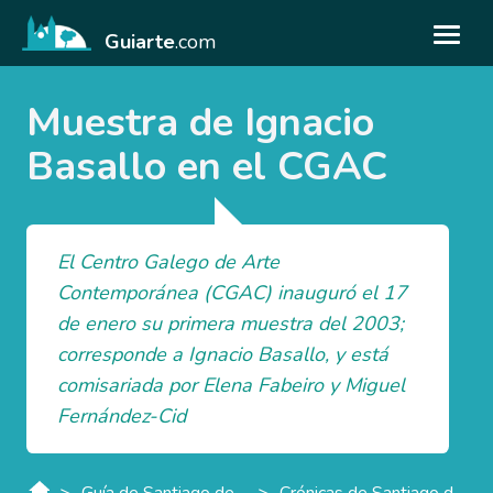
Guiarte
.com
Muestra de Ignacio
Basallo en el CGAC
El Centro Galego de Arte
Contemporánea (CGAC) inauguró el 17
de enero su primera muestra del 2003;
corresponde a Ignacio Basallo, y está
comisariada por Elena Fabeiro y Miguel
Fernández-Cid
>
>
Guía de Santiago de Compostela
Crónicas de Santiago de Compostela