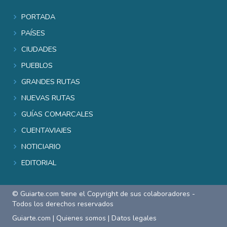
Portada
Países
Ciudades
Pueblos
Grandes rutas
Nuevas rutas
Guías comarcales
Cuentaviajes
Noticiario
Editorial
© Guiarte.com tiene el Copyright de sus colaboradores -
Todos los derechos reservados
Guiarte.com
|
Quienes somos
|
Datos legales