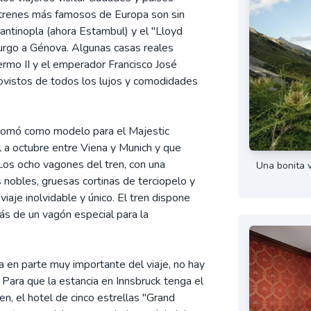
 trenes más famosos de Europa son sin
antinopla (ahora Estambul) y el "Lloyd
urgo a Génova. Algunas casas reales
ermo II y el emperador Francisco José
ovistos de todos los lujos y comodidades
e tomó como modelo para el Majestic
il a octubre entre Viena y Munich y que
 Los ocho vagones del tren, con una
Una bonita v
nobles, gruesas cortinas de terciopelo y
iaje inolvidable y único. El tren dispone
ás de un vagón especial para la
 en parte muy importante del viaje, no hay
 Para que la estancia en Innsbruck tenga el
n, el hotel de cinco estrellas "Grand