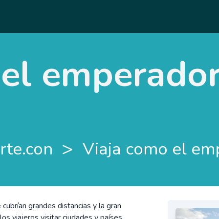
 el emperador
>
rte.con
Viaja como el em
e cubrían grandes distancias y la gran
s viajeros visitar ciudades y países