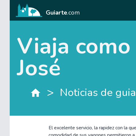
Guiarte
.com
Viaja como
José
>
Noticias de guia
El excelente servicio, la rapidez con la qu
comodidad de sus vagones permitieron a lo