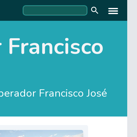
 Francisco
perador Francisco José