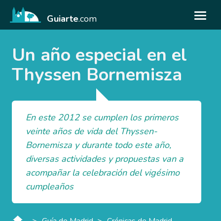
Guiarte
.com
Un año especial en el
Thyssen Bornemisza
En este 2012 se cumplen los primeros
veinte años de vida del Thyssen-
Bornemisza y durante todo este año,
diversas actividades y propuestas van a
acompañar la celebración del vigésimo
cumpleaños
>
>
Guía de Madrid
Crónicas de Madrid