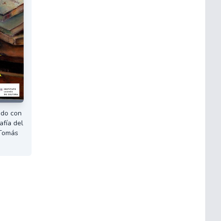
ado con
afía del
 Tomás