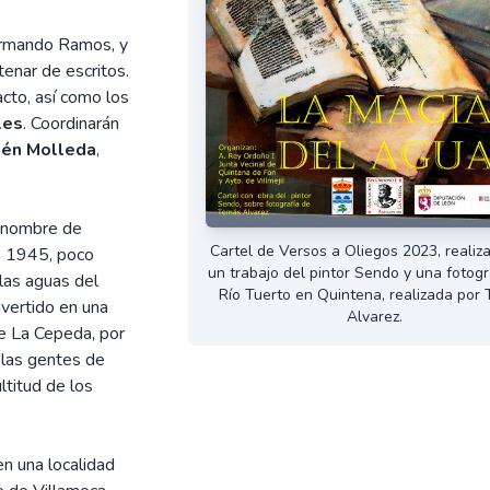
 Armando Ramos, y
enar de escritos.
cto, así como los
les
. Coordinarán
lén Molleda
,
l nombre de
Cartel de Versos a Oliegos 2023, realiz
n 1945, poco
un trabajo del pintor Sendo y una fotogr
las aguas del
Río Tuerto en Quintena, realizada por
nvertido en una
Alvarez.
de La Cepeda, por
 las gentes de
ltitud de los
n una localidad