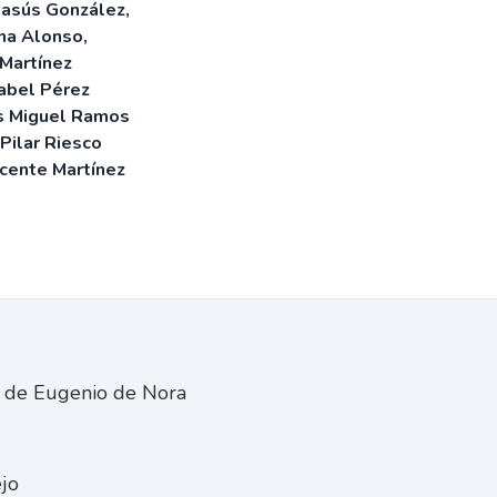
Xuasús González,
ana Alonso,
 Martínez
sabel Pérez
is Miguel Ramos
Pilar Riesco
icente Martínez
o de Eugenio de Nora
ejo