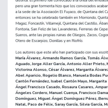
distinta. El primero fue convocado a la orilla del embals
pero una gran tormenta hizo que los convocados acaba
a la sede de la Asociación El Fuyaco, de Quintana del C
entonces se ha celebrado también en Morriondo, Quinta
Magaz, Foncastín, Villamejil, Quintana del Castillo, Ába
Fontoria, San Feliz de las Lavanderas, Ferreras de Cep
Sueros, ante las propias ruinas de Oliegos, Zacos, Cog
Otero de Escarpizo, Donillas y en Riofrío.
Los autores que este año han participado con sus escri
María Álvarez, Armando Ramos García, Tomás Álv
Aguado, Jorge Aller García, Antonio Aller Prieto,
Victorina Alonso, César Álvarez, Margarita Álvare
Abel Aparicio, Rogelio Blanco, Manuela Bodas Pu
Cantón Fernández, Isabel Cantón Mayo, Margarita
Ángel Francisco Casado, Rosaura Casares, Ampar
Ángeles Cordero, Manuel Cuenya, Francisco Damas
Domínguez, Miguel Ángel Domínguez Pérez, Bernar
Natal, Paco de Félix, Saray García, Silvia García, M