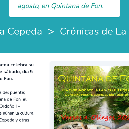
agosto, en Quintana de Fon.
>
a Cepeda
Crónicas de L
peda celebra su
e sábado, día 5
de Fon.
ra del puente;
ana de Fon, el
 Ordoño I –
 aúnan la cultura,
 Cepeda y otras