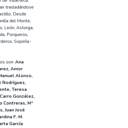
e de Villameca,
ran trasladándose
astillo. Desde
nilla del Monte,
no, León, Astorga,
eda, Porqueros,
orderos, Sopeña-
tos son:
Ana
arez, Amor
 Manuel Alonso,
z Rodríguez,
ente, Teresa
 Carro González,
o Contreras, Mª
, Juan José
dina F. M.
arta García