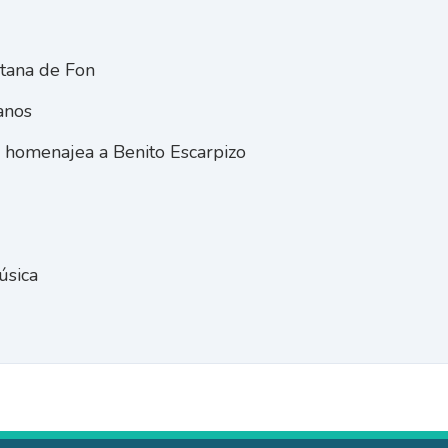
ntana de Fon
anos
 homenajea a Benito Escarpizo
úsica