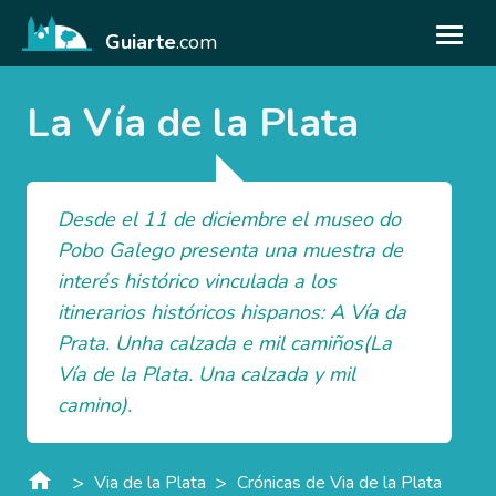
Guiarte
.com
La Vía de la Plata
Desde el 11 de diciembre el museo do
Pobo Galego presenta una muestra de
interés histórico vinculada a los
itinerarios históricos hispanos: A Vía da
Prata. Unha calzada e mil camiños(La
Vía de la Plata. Una calzada y mil
camino).
>
>
Via de la Plata
Crónicas de Via de la Plata