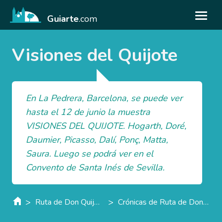
Guiarte
.com
Visiones del Quijote
En La Pedrera, Barcelona, se puede ver
hasta el 12 de junio la muestra
VISIONES DEL QUIJOTE. Hogarth, Doré,
Daumier, Picasso, Dalí, Ponç, Matta,
Saura. Luego se podrá ver en el
Convento de Santa Inés de Sevilla.
>
>
Ruta de Don Quijote de La Mancha
Crónicas de Ruta de Don Quijote de La Mancha