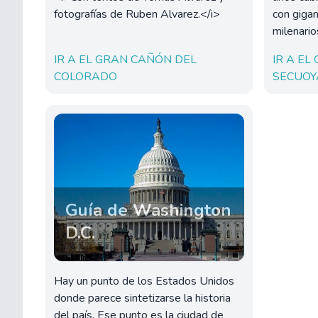
fotografías de Ruben Alvarez.</i>
con giga
milenario
IR A EL GRAN CAÑÓN DEL
IR A EL
COLORADO
SECUOY
Guía de Washington
D.C.
Hay un punto de los Estados Unidos
donde parece sintetizarse la historia
del país. Ese punto es la ciudad de