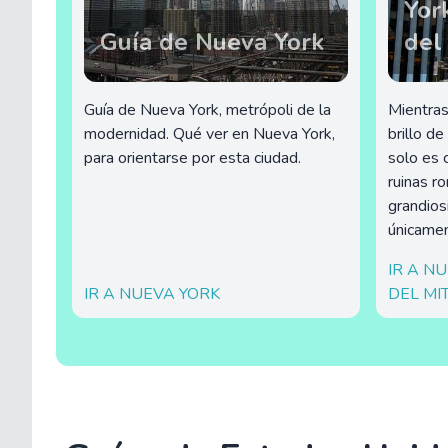
York
Guía de Nueva York
del
Guía de Nueva York, metrópoli de la
Mientras 
modernidad. Qué ver en Nueva York,
brillo 
para orientarse por esta ciudad.
solo es c
ruinas r
grandios
únicamen
IR A N
IR A NUEVA YORK
DEL MI