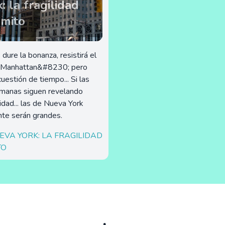
: la fragilidad
 mito
dure la bonanza, resistirá el
de Manhattan&#8230; pero
uestión de tiempo... Si las
omanas siguen revelando
idad... las de Nueva York
te serán grandes.
UEVA YORK: LA FRAGILIDAD
TO