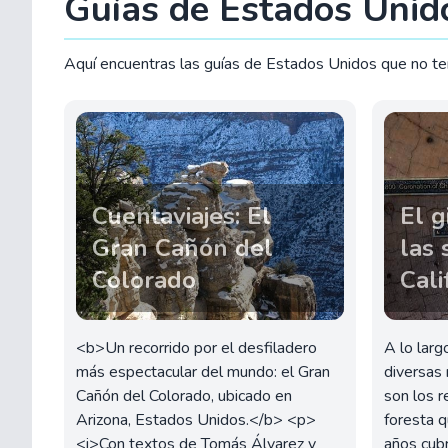
Guías de Estados Unid
Aquí encuentras las guías de Estados Unidos que no te
Cuentaviajes: El
El g
Gran Cañón del
las 
Colorado
Cali
<b>Un recorrido por el desfiladero
A lo larg
más espectacular del mundo: el Gran
diversas
Cañón del Colorado, ubicado en
son los r
Arizona, Estados Unidos.</b> <p>
foresta 
<i>Con textos de Tomás Álvarez y
años cubr