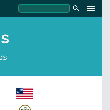
os
os