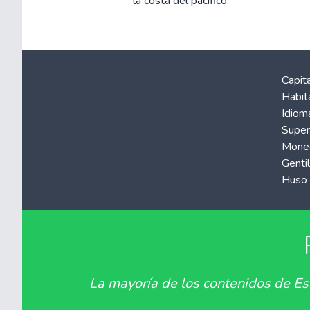
la costa del pacífico.
Capita
Habit
Idiom
Superf
Mone
Gentil
Huso 
La mayoría de los contenidos de Est