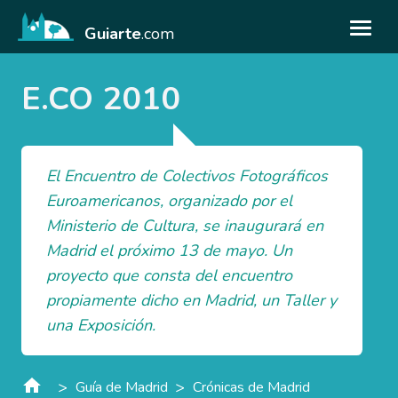
Guiarte
.com
E.CO 2010
El Encuentro de Colectivos Fotográficos
Euroamericanos, organizado por el
Ministerio de Cultura, se inaugurará en
Madrid el próximo 13 de mayo. Un
proyecto que consta del encuentro
propiamente dicho en Madrid, un Taller y
una Exposición.
>
>
Guía de Madrid
Crónicas de Madrid