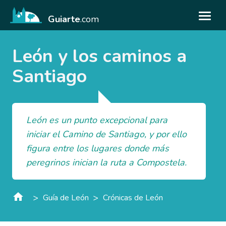
Guiarte
.com
León y los caminos a
Santiago
León es un punto excepcional para
iniciar el Camino de Santiago, y por ello
figura entre los lugares donde más
peregrinos inician la ruta a Compostela.
>
>
Guía de León
Crónicas de León