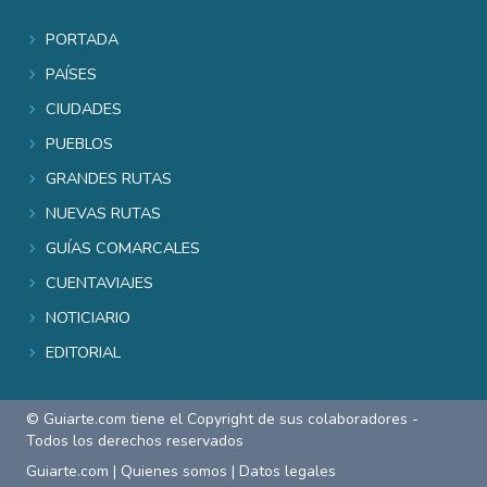
Portada
Países
Ciudades
Pueblos
Grandes rutas
Nuevas rutas
Guías comarcales
Cuentaviajes
Noticiario
Editorial
© Guiarte.com tiene el Copyright de sus colaboradores -
Todos los derechos reservados
Guiarte.com
|
Quienes somos
|
Datos legales