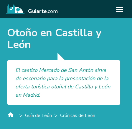
Guiarte
.com
Otoño en Castilla y
León
El castizo Mercado de San Antón sirve
de escenario para la presentación de la
oferta turística otoñal de Castilla y León
en Madrid.
>
>
Guía de León
Crónicas de León