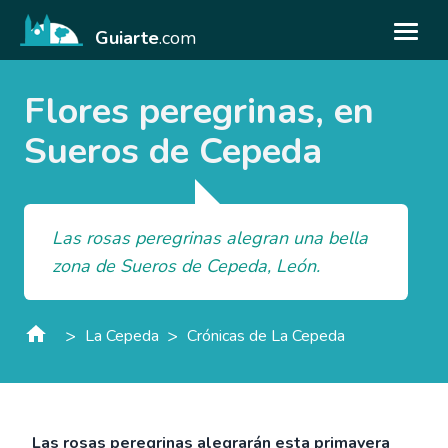
Guiarte
.com
Flores peregrinas, en
Sueros de Cepeda
Las rosas peregrinas alegran una bella
zona de Sueros de Cepeda, León.
>
>
La Cepeda
Crónicas de La Cepeda
Las rosas peregrinas alegrarán esta primavera