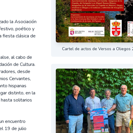
zado la Asociación
festivo, poético y
 fiesta clásica de
Cartel de actos de Versos a Oliegos
alse, al cabo de
dación de Cultura.
oradores, desde
mios Cervantes,
anto hispanas
ar distinto, en la
 hasta solitarios
un encuentro
l 19 de julio