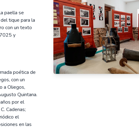
la paella se
del tique para la
ero con un texto
07025 y
jornada poética de
egos, con un
do a Oliegos,
 Augusto Quintana.
 años por el
 C. Cadenas;
riódico el
iciones en las