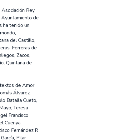
a Asociación Rey
el Ayuntamiento de
s ha tenido un
rriondo,
tana del Castillo,
eras, Ferreras de
liegos, Zacos,
ío, Quintana de
r textos de Amor
 Tomás Álvarez,
blo Batalla Cueto,
 Mayo, Teresa
gel Francisco
el Cuenya,
cisco Fernández R
García, Pilar