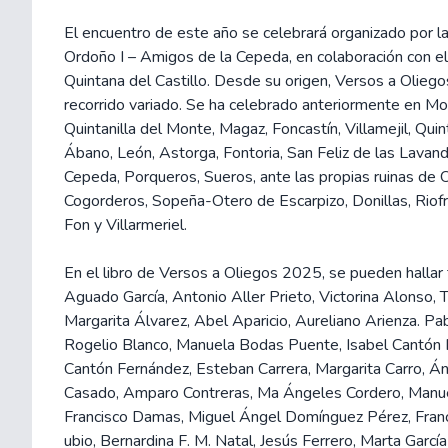
El encuentro de este año se celebrará organizado por l
Ordoño I – Amigos de la Cepeda, en colaboración con 
Quintana del Castillo. Desde su origen, Versos a Oliego
recorrido variado. Se ha celebrado anteriormente en Mo
Quintanilla del Monte, Magaz, Foncastín, Villamejil, Quin
Ábano, León, Astorga, Fontoria, San Feliz de las Lavand
Cepeda, Porqueros, Sueros, ante las propias ruinas de O
Cogorderos, Sopeña-Otero de Escarpizo, Donillas, Riofr
Fon y Villarmeriel.
En el libro de Versos a Oliegos 2025, se pueden halla
Aguado García, Antonio Aller Prieto, Victorina Alonso,
Margarita Álvarez, Abel Aparicio, Aureliano Arienza. Pa
Rogelio Blanco, Manuela Bodas Puente, Isabel Cantón
Cantón Fernández, Esteban Carrera, Margarita Carro, Án
Casado, Amparo Contreras, Ma Ángeles Cordero, Manu
Francisco Damas, Miguel Ángel Domínguez Pérez, Fran
ubio, Bernardina F. M. Natal, Jesús Ferrero, Marta García 