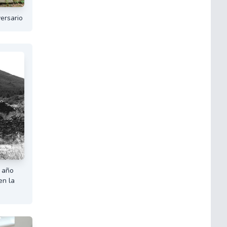
ersario
l año
en la