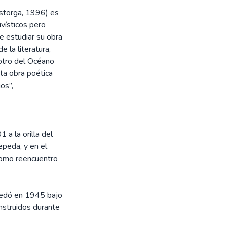
storga, 1996) es
vísticos pero
e estudiar su obra
 la literatura,
 otro del Océano
sta obra poética
os”,
 a la orilla del
epeda, y en el
 como reencuentro
uedó en 1945 bajo
nstruidos durante