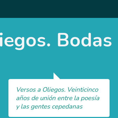
iegos. Bodas 
Versos a Oliegos. Veinticinco
años de unión entre la poesía
y las gentes cepedanas