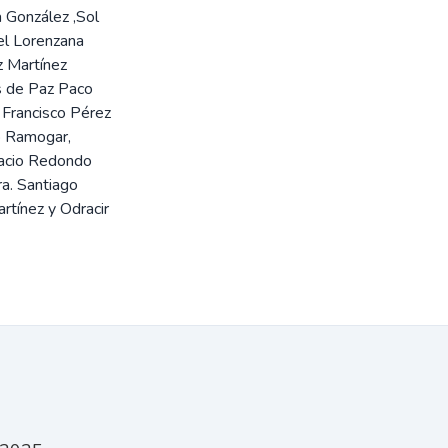
 González ,Sol
el Lorenzana
z Martínez
s de Paz Paco
 Francisco Pérez
o Ramogar,
nacio Redondo
ra. Santiago
rtínez y Odracir