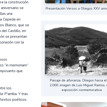
ra la construcción
 aniversario se
Presentación Versos a Oliegos XXV aniv
llas una
 la Cepeda en
os Blanco, que se
del Castillo, en
ión se presentan
boración con la
rosos
gico “in memoriam”
camposanto que
Paisaje de añoranza. Oliegos hacia e
2.000. imagen de Luis Miguel Ramos, 
tre los
exposición conmemorativa
e P'arriba. Y tras
os textos poéticos