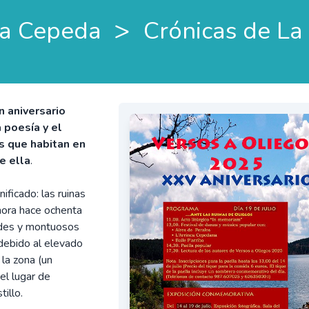
>
a Cepeda
Crónicas de L
n aniversario
 poesía y el
as que habitan en
e ella
.
ificado: las ruinas
hora hace ochenta
rdes y montuosos
debido al elevado
 la zona (un
el lugar de
illo.