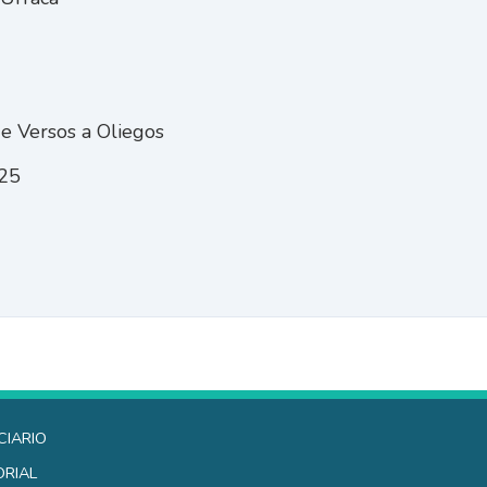
de Versos a Oliegos
025
ciario
orial