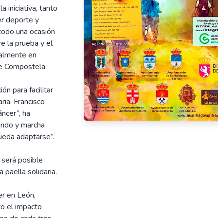
 iniciativa, tanto
er deporte y
 todo una ocasión
re la prueba y el
ialmente en
e Compostela.
ón para facilitar
ria. Francisco
áncer”, ha
dando y marcha
pueda adaptarse”.
 será posible
 paella solidaria.
er en León,
to el impacto