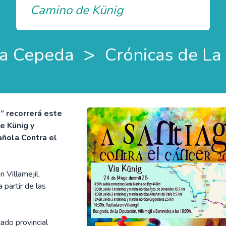
Camino de Künig
>
a Cepeda
Crónicas de L
” recorrerá este
e Künig y
añola Contra el
 Villamejil,
 partir de las
ado provincial