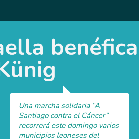
ella benéfica
Künig
Una marcha solidaria “A
Santiago contra el Cáncer”
recorrerá este domingo varios
municipios leoneses del