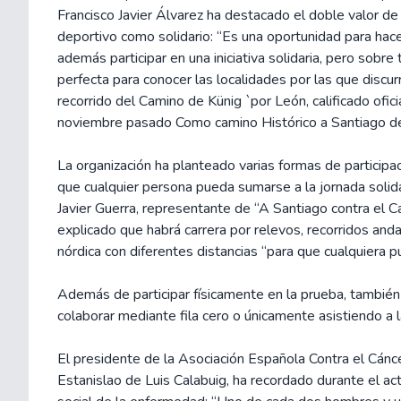
Francisco Javier Álvarez ha destacado el doble valor de la
deportivo como solidario: “Es una oportunidad para hac
además participar en una iniciativa solidaria, pero sobre
perfecta para conocer las localidades por las que discur
recorrido del Camino de Künig `por León, calificado ofic
noviembre pasado Como camino Histórico a Santiago d
La organización ha planteado varias formas de participaci
que cualquier persona pueda sumarse a la jornada solida
Javier Guerra, representante de “A Santiago contra el C
explicado que habrá carrera por relevos, recorridos an
nórdica con diferentes distancias “para que cualquiera 
Además de participar físicamente en la prueba, también
colaborar mediante fila cero o únicamente asistiendo a la
El presidente de la Asociación Española Contra el Cánc
Estanislao de Luis Calabuig, ha recordado durante el ac