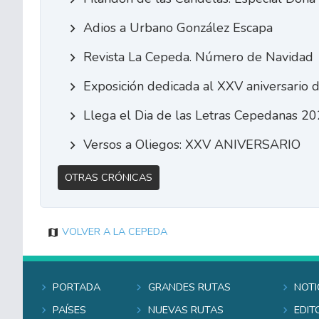
Adios a Urbano González Escapa
Revista La Cepeda. Número de Navidad
Exposición dedicada al XXV aniversario 
Llega el Dia de las Letras Cepedanas 2
Versos a Oliegos: XXV ANIVERSARIO
Otras Crónicas
Volver a La Cepeda
Portada
Grandes rutas
Noti
Países
Nuevas rutas
Edit