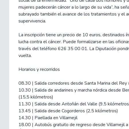
social de la enfermedad: “Uno de cada dos hombres y u
mujeres padecerán cáncer a lo largo de su vida”, ha señ
subrayado también el avance de los tratamientos y el 
supervivencia.
La inscripción tiene un precio de 10 euros, destinados 
lucha contra el cáncer. Puede formalizarse en las oficina
través del teléfono 626 35 00 01. La Diputación pond
vuelta.
Horarios y recorridos
08.30 | Salida corredores desde Santa Marina del Rey 
10.30 | Salida de andarines y marcha nórdica desde Be
(15,5 kilómetros)
11.30 | Salida desde Antoñán del Valle (9,5 kilómetros
13.45 | Salida desde Cogorderos (2,5 kilómetros)
14.30 | Paellada en Villamejil
18.00 | Autobús gratuito de regreso desde Villamejil 