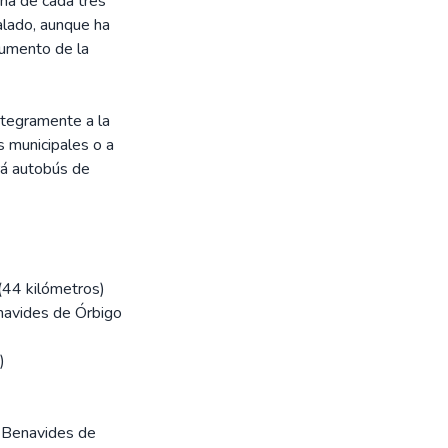
na de cada tres
alado, aunque ha
aumento de la
íntegramente a la
s municipales o a
rá autobús de
(44 kilómetros)
navides de Órbigo
)
a Benavides de