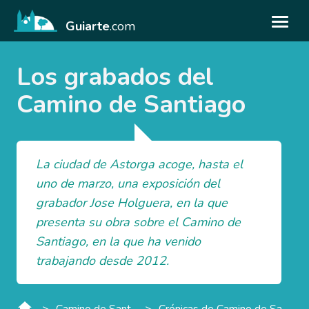
Guiarte
.com
Los grabados del
Camino de Santiago
La ciudad de Astorga acoge, hasta el
uno de marzo, una exposición del
grabador Jose Holguera, en la que
presenta su obra sobre el Camino de
Santiago, en la que ha venido
trabajando desde 2012.
>
>
Camino de Santiago
Crónicas de Camino de Santiago