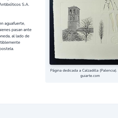
ntibióticos S.A.
en aguafuerte,
uienes pasan ante
oneda, al lado de
ectiblemente
postela.
Página dedicada a Calzadilla (Palencia)
guiarte.com