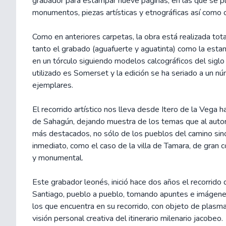
grabador para estampar nueve páginas, en las que se 
monumentos, piezas artísticas y etnográficas así como 
Como en anteriores carpetas, la obra está realizada to
tanto el grabado (aguafuerte y aguatinta) como la estam
en un tórculo siguiendo modelos calcográficos del siglo
utilizado es Somerset y la edición se ha seriado a un n
ejemplares.
El recorrido artístico nos lleva desde Itero de la Vega h
de Sahagún, dejando muestra de los temas que al autor
más destacados, no sólo de los pueblos del camino sin
inmediato, como el caso de la villa de Tamara, de gran c
y monumental.
Este grabador leonés, inició hace dos años el recorrido
Santiago, pueblo a pueblo, tomando apuntes e imágene
los que encuentra en su recorrido, con objeto de plasma
visión personal creativa del itinerario milenario jacobeo.