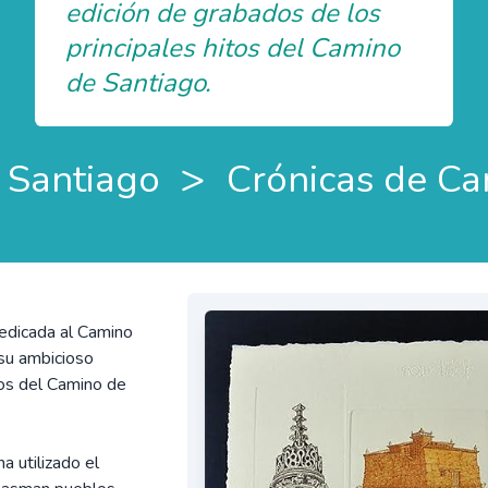
edición de grabados de los
principales hitos del Camino
de Santiago.
>
 Santiago
Crónicas de Ca
dedicada al Camino
 su ambicioso
tos del Camino de
a utilizado el