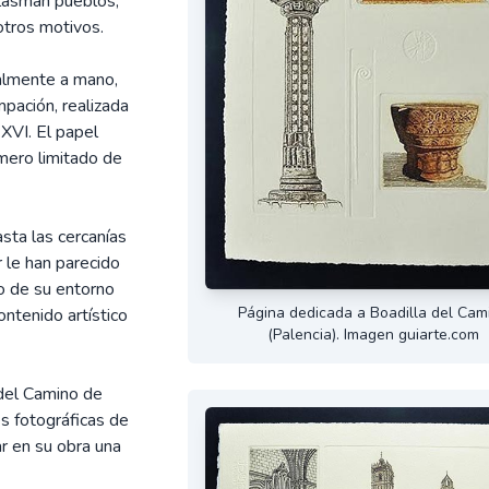
plasman pueblos,
otros motivos.
talmente a mano,
pación, realizada
 XVI. El papel
úmero limitado de
asta las cercanías
 le han parecido
o de su entorno
Página dedicada a Boadilla del Cam
ontenido artístico
(Palencia). Imagen guiarte.com
 del Camino de
s fotográficas de
r en su obra una