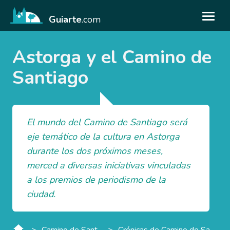
Guiarte
.com
Astorga y el Camino de
Santiago
El mundo del Camino de Santiago será
eje temático de la cultura en Astorga
durante los dos próximos meses,
merced a diversas iniciativas vinculadas
a los premios de periodismo de la
ciudad.
>
>
Camino de Santiago
Crónicas de Camino de Santiago