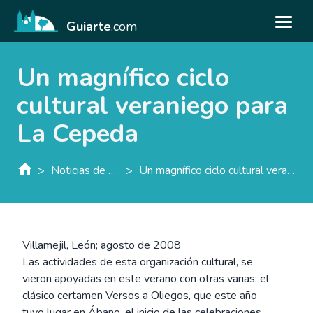
Guiarte
.com
Un magnífico ciclo
cultural veraniego para
La Cepeda
>
>
Noticias de guiarte.con
Un magnífico ciclo cultural veraniego para La Cepeda
Villamejil, León; agosto de 2008
Las actividades de esta organización cultural, se
vieron apoyadas en este verano con otras varias: el
clásico certamen Versos a Oliegos, que este año
tuvo lugar en Ábano, el inicio de las celebraciones