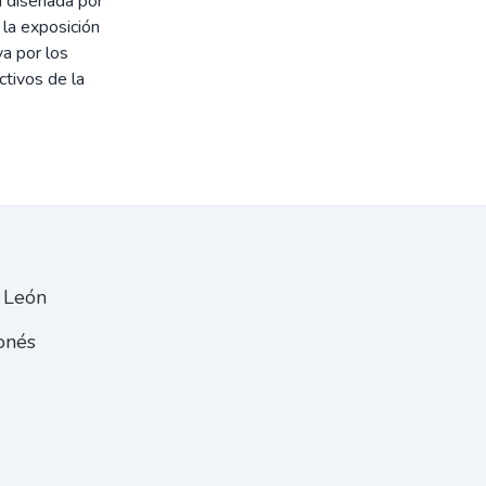
na diseñada por
 la exposición
a por los
ctivos de la
e León
onés