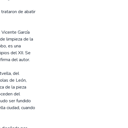
 trataron de abatir
 Vicente García
de limpieza de la
obo, es una
ipios del XII. Se
firma del autor.
vella, del
colas de León,
ca de la pieza
oceden del
pudo ser fundido
ella ciudad, cuando