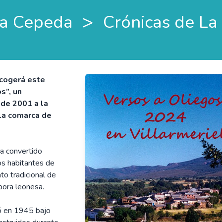
>
a Cepeda
Crónicas de L
acogerá este
s”, un
 de 2001 a la
 la comarca de
ha convertido
os habitantes de
o tradicional de
pora leonesa.
ó en 1945 bajo