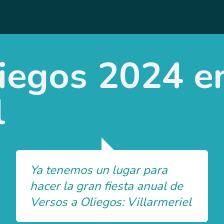
liegos 2024 e
l
Ya tenemos un lugar para
hacer la gran fiesta anual de
Versos a Oliegos: Villarmeriel