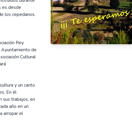
nstruidos durante
os es desde
de los cepedanos.
ociación Rey
el Ayuntamiento de
Asociación Cultural
ará
cultura y un canto
es. En él
n sus trabajos, en
cada año en un
a arropar el