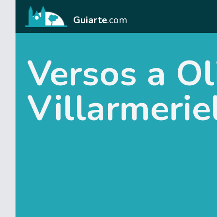
Guiarte
.com
Versos a O
Villarmerie