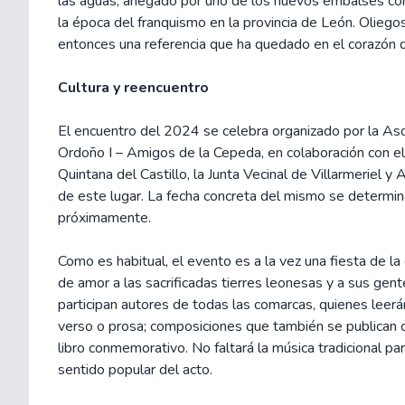
las aguas, anegado por uno de los nuevos embalses co
la época del franquismo en la provincia de León. Olieg
entonces una referencia que ha quedado en el corazón 
Cultura y reencuentro
El encuentro del 2024 se celebra organizado por la As
Ordoño I – Amigos de la Cepeda, en colaboración con 
Quintana del Castillo, la Junta Vecinal de Villarmeriel y 
de este lugar. La fecha concreta del mismo se determin
próximamente.
Como es habitual, el evento es a la vez una fiesta de la 
de amor a las sacrificadas tierres leonesas y a sus gent
participan autores de todas las comarcas, quienes leerá
verso o prosa; composiciones que también se publican 
libro conmemorativo. No faltará la música tradicional par
sentido popular del acto.