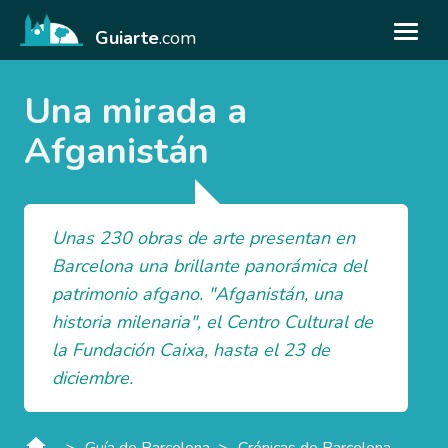
Guiarte
.com
Una mirada a
Afganistán
Unas 230 obras de arte presentan en
Barcelona una brillante panorámica del
patrimonio afgano. "Afganistán, una
historia milenaria", el Centro Cultural de
la Fundación Caixa, hasta el 23 de
diciembre.
>
>
Guía de Barcelona
Crónicas de Barcelona