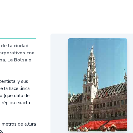
 de la ciudad
corporativos con
ba, La Bolsa o
centista, y sus
e la hace única.
o (que data de
 réplica exacta
6 metros de altura
o.