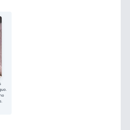
s
guo.
uno
s.