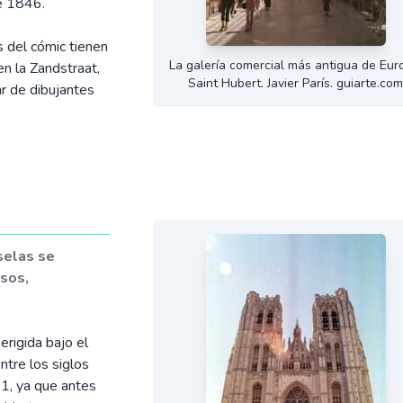
de 1846.
s del cómic tienen
La galería comercial más antigua de Eur
en la Zandstraat,
Saint Hubert. Javier París. guiarte.co
ar de dibujantes
selas se
osos,
erigida bajo el
tre los siglos
61, ya que antes