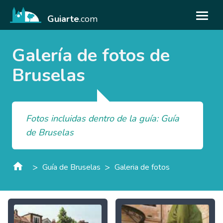
Guiarte
.com
Galería de fotos de
Bruselas
Fotos incluidas dentro de la guía: Guía
de Bruselas
>
>
Guía de Bruselas
Galeria de fotos