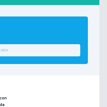
rcada
 con
ada