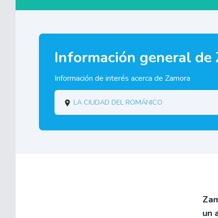
Información general de
Información de interés acerca de Zamora
La ciudad del románico
Zam
un 